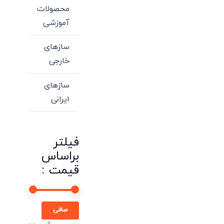
محصولات
آموزشی
سازهای
خارجی
سازهای
ایرانی
فیلتر
براساس
قیمت :
حداقل
حداكثر
صافی
قیمت
قيمت