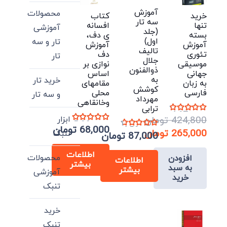
آموزش
محصولات
خرید
کتاب
سه تار
تنها
افسانه
آموزشی
(جلد
بسته
ی دف،
اول)
تار و سه
آموزش
آموزش
تالیف
تئوری
دف
تار
جلال
موسیقی
نوازی بر
ذوالفنون
جهانی
اساس
به
خرید تار
به زبان
مقامهای
کوشش
فارسی
محلی
و سه تار
مهرداد
وخانقاهی
ترابی
نمره
4.67
از 5
ابزار
424,800
تومان
نمره
5.00
از 5
68,000
تومان
نمره
4.50
از 5
قیمت
265,000
تومان
تنبک
87,000
تومان
اصلی:
قیمت
اطلاعات
محصولات
افزودن
فعلی:
424,800 تومان
اطلاعات
بیشتر
به سبد
بیشتر
بود.
265,000 تومان.
آموزشی
خرید
تنبک
خرید
تنبک