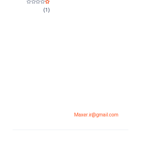
نمره
1
از 5
(1)
میدان انقلاب، جنب سینما مرکزی، ساختمان
سپاهان، طبقه دوم، واحد 3
02191098099
0919-121-0008
Maxer.ir@gmail.com