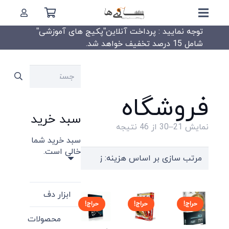
توجه نمایید : پرداخت آنلاین”پکیج های آموزشی”
شامل 15 درصد تخفیف خواهد شد.
جستجو
برای:
فروشگاه
سبد خرید
Sorted
نمایش 21–30 از 46 نتیجه
سبد خرید شما
by
خالی است.
price:
high
to
ابزار دف
low
حراج!
حراج!
حراج!
محصولات