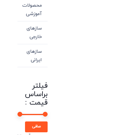
محصولات
آموزشی
سازهای
خارجی
سازهای
ایرانی
فیلتر
براساس
قیمت :
حداقل
حداكثر
صافی
قیمت
قيمت