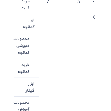
7
…
5
4
خرید
می
فلوت
باشد.
گزینه
ابزار
ها
کمانچه
ممکن
است
محصولات
در
آموزشی
صفحه
کمانچه
محصول
خرید
انتخاب
کمانچه
شوند
ابزار
گیتار
محصولات
آموزش