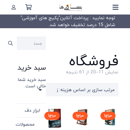
توجه نمایید : پرداخت آنلاین”پکیج های آموزشی”
شامل 15 درصد تخفیف خواهد شد.
جستجو
برای:
فروشگاه
سبد خرید
Sorted
نمایش 11–20 از 61 نتیجه
سبد خرید شما
by
خالی است.
price:
high
to
ابزار دف
low
حراج!
حراج!
حراج!
محصولات