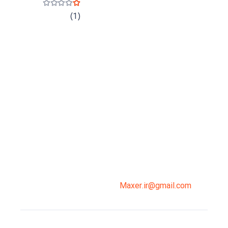
نمره
1
از 5
(1)
میدان انقلاب، جنب سینما مرکزی، ساختمان
سپاهان، طبقه دوم، واحد 3
02191098099
0919-121-0008
Maxer.ir@gmail.com