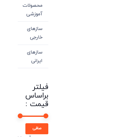
محصولات
آموزشی
سازهای
خارجی
سازهای
ایرانی
فیلتر
براساس
قیمت :
حداقل
حداكثر
صافی
قیمت
قيمت