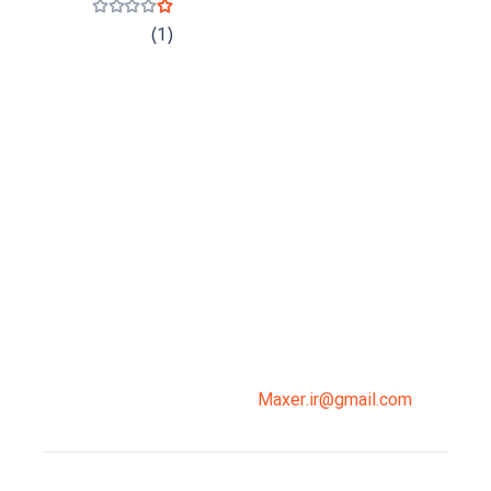
نمره
1
از 5
(1)
میدان انقلاب، جنب سینما مرکزی، ساختمان
سپاهان، طبقه دوم، واحد 3
02191098099
0919-121-0008
Maxer.ir@gmail.com