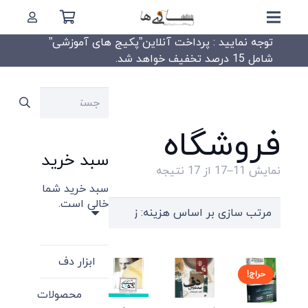
توجه نمایید : پرداخت آنلاین”پکیج های آموزشی”
شامل 15 درصد تخفیف خواهد شد.
جستجو
برای:
فروشگاه
سبد خرید
Sorted
نمایش 11–17 از 17 نتیجه
سبد خرید شما
by
خالی است.
price:
high
to
ابزار دف
low
حراج!
محصولات