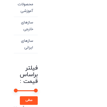
محصولات
آموزشی
سازهای
خارجی
سازهای
ایرانی
فیلتر
براساس
قیمت :
حداقل
حداكثر
صافی
قیمت
قيمت