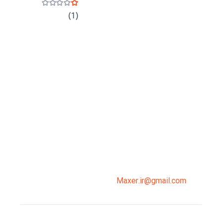
نمره
1
از 5
(1)
میدان انقلاب، جنب سینما مرکزی، ساختمان
سپاهان، طبقه دوم، واحد 3
02191098099
0919-121-0008
Maxer.ir@gmail.com