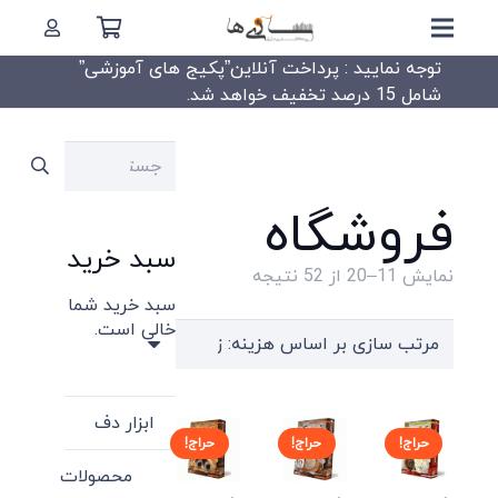
توجه نمایید : پرداخت آنلاین”پکیج های آموزشی”
شامل 15 درصد تخفیف خواهد شد.
جستجو
برای:
فروشگاه
سبد خرید
Sorted
نمایش 11–20 از 52 نتیجه
سبد خرید شما
by
خالی است.
price:
high
to
ابزار دف
low
حراج!
حراج!
حراج!
محصولات