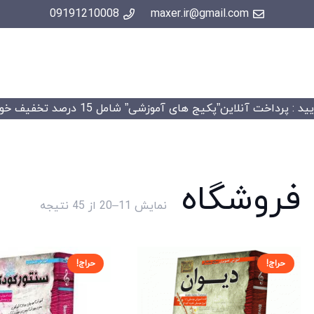
09191210008
maxer.ir@gmail.com
 : پرداخت آنلاین”پکیج های آموزشی” شامل 15 درصد تخفیف خواهد شد.
فروشگاه
Sorted
نمایش 11–20 از 45 نتیجه
by
price:
high
حراج!
حراج!
to
low