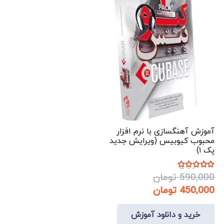
گزینه
ها
ممکن
است
در
صفحه
محصول
انتخاب
شوند
آموزش آهنگسازی با نرم افزار
محبوب کیوبیس (ویرایش جدید
پک ۱)
نمره
5.00
از 5
590,000
تومان
قیمت
قیمت
450,000
تومان
اصلی:
فعلی:
این
خرید و دانلود آموزش
590,000 تومان
450,000 تومان.
محصول