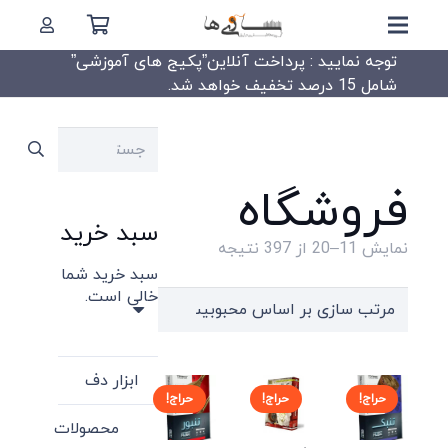
توجه نمایید : پرداخت آنلاین”پکیج های آموزشی”
شامل 15 درصد تخفیف خواهد شد.
جستجو
برای:
فروشگاه
سبد خرید
Sorted
نمایش 11–20 از 397 نتیجه
سبد خرید شما
by
خالی است.
popularity
ابزار دف
حراج!
حراج!
حراج!
محصولات