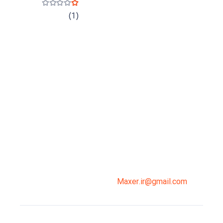
نمره
1
از 5
(1)
میدان انقلاب، جنب سینما مرکزی، ساختمان
سپاهان، طبقه دوم، واحد 3
02191098099
0919-121-0008
Maxer.ir@gmail.com