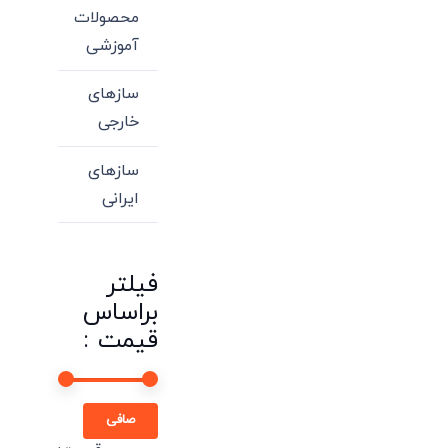
محصولات
آموزشی
سازهای
خارجی
سازهای
ایرانی
فیلتر
براساس
قیمت :
حداقل
حداكثر
صافی
قیمت
قيمت