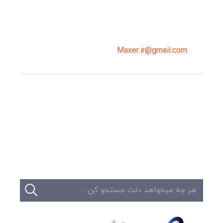
02191098099
0919-121-0008
Maxer.ir@gmail.com
وبلاگ
تبلیغات
تماس