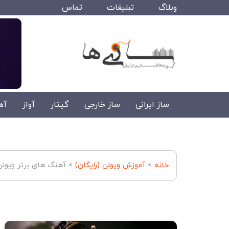
وبلاگ
تبلیغات
تماس
ساز ایرانی
ساز خارجی
گیتار
آواز
آه
خانه
>
آموزش ویولن (رایگان)
>
آهنگ های برتر ویولن