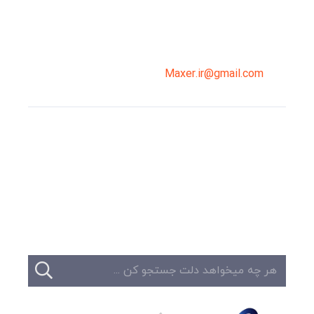
02191098099
0919-121-0008
Maxer.ir@gmail.com
وبلاگ
تبلیغات
تماس