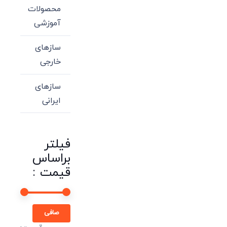
محصولات
آموزشی
سازهای
خارجی
سازهای
ایرانی
فیلتر
براساس
قیمت :
حداقل
حداكثر
صافی
قیمت
قيمت