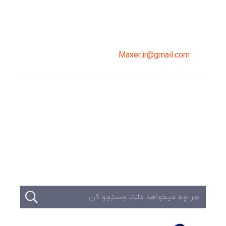
02191098099
0919-121-0008
Maxer.ir@gmail.com
وبلاگ
تبلیغات
تماس