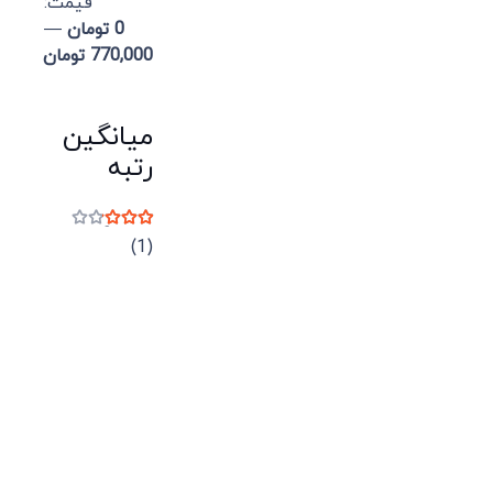
قيمت:
0 تومان
—
770,000 تومان
میانگین
رتبه
نمره
3
از 5
(1)
میدان انقلاب، جنب سینما مرکزی، ساختمان
سپاهان، طبقه دوم، واحد 3