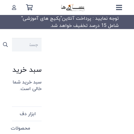
توجه نمایید : پرداخت آنلاین”پکیج های آموزشی”
شامل 15 درصد تخفیف خواهد شد.
جستجو
برای:
سبد خرید
سبد خرید شما
خالی است.
ابزار دف
محصولات