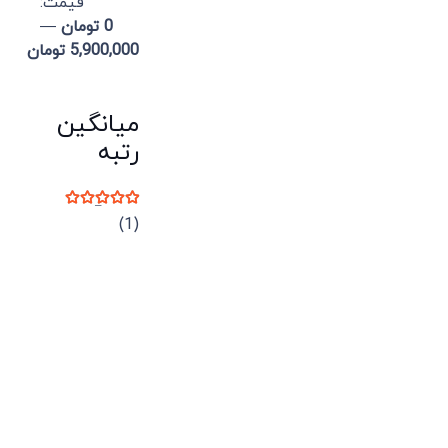
قيمت:
0 تومان
—
5,900,000 تومان
میانگین
رتبه
نمره
5
از 5
(1)
میدان انقلاب، جنب سینما مرکزی، ساختمان
سپاهان، طبقه دوم، واحد 3