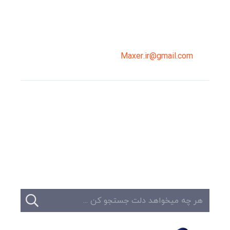
02191098099
0919-121-0008
Maxer.ir@gmail.com
وبلاگ
تبلیغات
تماس