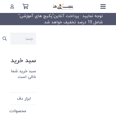
توجه نمایید : پرداخت آنلاین”پکیج های آموزشی”
شامل 15 درصد تخفیف خواهد شد.
جستجو
برای:
سبد خرید
سبد خرید شما
خالی است.
ابزار دف
محصولات