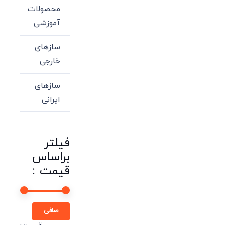
محصولات
آموزشی
سازهای
خارجی
سازهای
ایرانی
فیلتر
براساس
قیمت :
حداقل
حداكثر
صافی
قیمت
قيمت