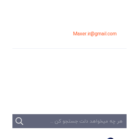
02191098099
0919-121-0008
Maxer.ir@gmail.com
وبلاگ
تبلیغات
تماس