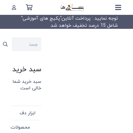
توجه نمایید : پرداخت آنلاین”پکیج های آموزشی”
شامل 15 درصد تخفیف خواهد شد.
جستجو
برای:
سبد خرید
سبد خرید شما
خالی است.
ابزار دف
محصولات