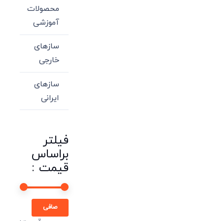
محصولات
آموزشی
سازهای
خارجی
سازهای
ایرانی
فیلتر
براساس
قیمت :
حداقل
حداكثر
صافی
قیمت
قيمت