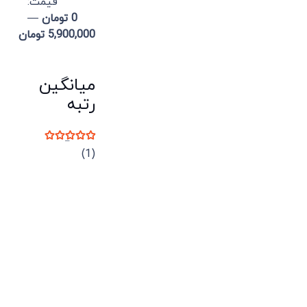
قيمت:
0 تومان
—
5,900,000 تومان
میانگین
رتبه
نمره
5
از 5
(1)
میدان انقلاب، جنب سینما مرکزی، ساختمان
سپاهان، طبقه دوم، واحد 3