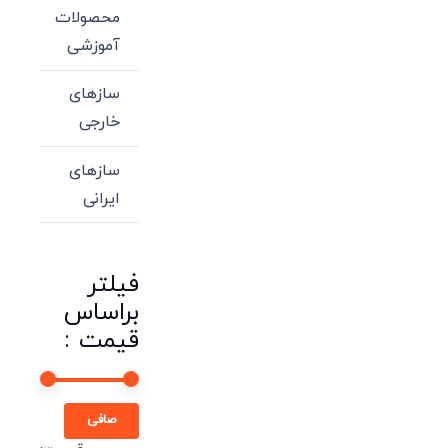
محصولات
آموزشی
سازهای
خارجی
سازهای
ایرانی
فیلتر
براساس
قیمت :
حداقل
حداكثر
صافی
قیمت
قيمت