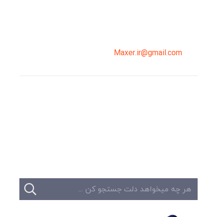
02191098099
0919-121-0008
Maxer.ir@gmail.com
وبلاگ
تبلیغات
تماس