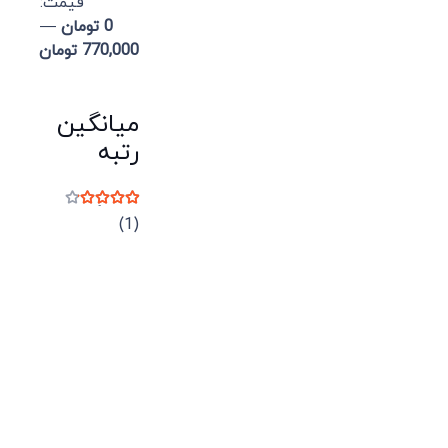
قيمت:
0 تومان
—
770,000 تومان
میانگین
رتبه
نمره
4
از 5
(1)
میدان انقلاب، جنب سینما مرکزی، ساختمان
سپاهان، طبقه دوم، واحد 3