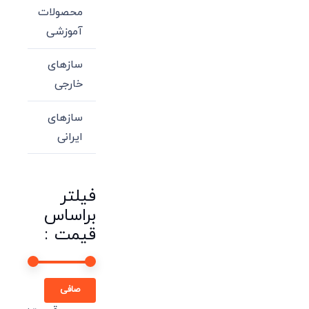
محصولات
آموزشی
سازهای
خارجی
سازهای
ایرانی
فیلتر
براساس
قیمت :
حداقل
حداكثر
صافی
قیمت
قيمت