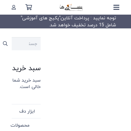
توجه نمایید : پرداخت آنلاین”پکیج های آموزشی”
شامل 15 درصد تخفیف خواهد شد.
جستجو
برای:
سبد خرید
سبد خرید شما
خالی است.
ابزار دف
محصولات