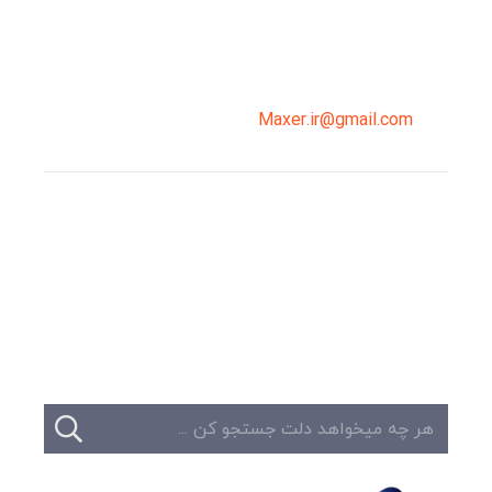
02191098099
0919-121-0008
Maxer.ir@gmail.com
وبلاگ
تبلیغات
تماس