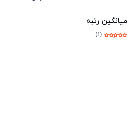
میانگین رتبه
(1)
نمره
5
از 5
شرکت لوتوس
آموزش آنلاین
با بیش از ۱۵ سال سابقه درخشان در امر آموزش و
فروش محصولات آموزشی، تنها به کیفیت و رضایت
مشتری می اندیشیم !