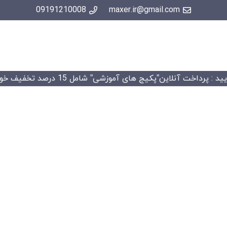
09191210008
maxer.ir@gmail.com
 : پرداخت آنلاین”پکیج های آموزشی” شامل 15 درصد تخفیف خواهد شد.