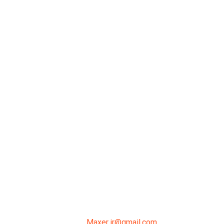
میدان انقلاب، جنب سینما مرکزی، ساختمان
سپاهان، طبقه دوم، واحد 3
02191098099
0919-121-0008
Maxer.ir@gmail.com