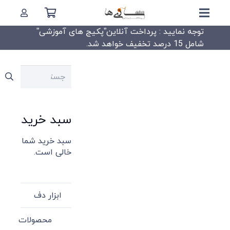
توجه نمایید : پرداخت آنلاین”پکیج های آموزشی”
شامل 15 درصد تخفیف خواهد شد.
جستجو
برای:
سبد خرید
سبد خرید شما
خالی است.
ابزار دف
محصولات