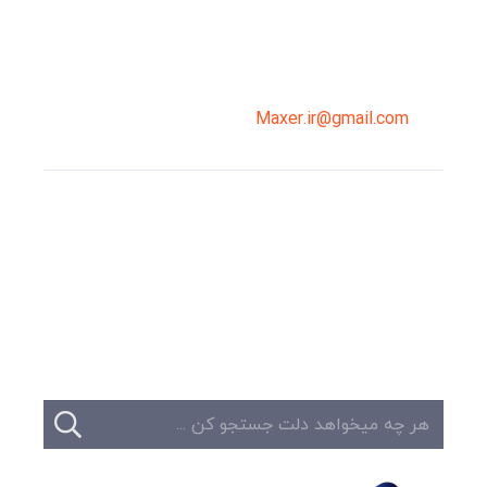
02191098099
0919-121-0008
Maxer.ir@gmail.com
وبلاگ
تبلیغات
تماس