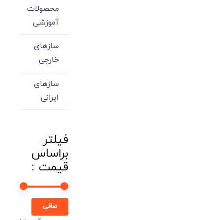
محصولات
آموزشی
سازهای
خارجی
سازهای
ایرانی
فیلتر
براساس
قیمت :
حداقل
حداكثر
صافی
قیمت
قيمت