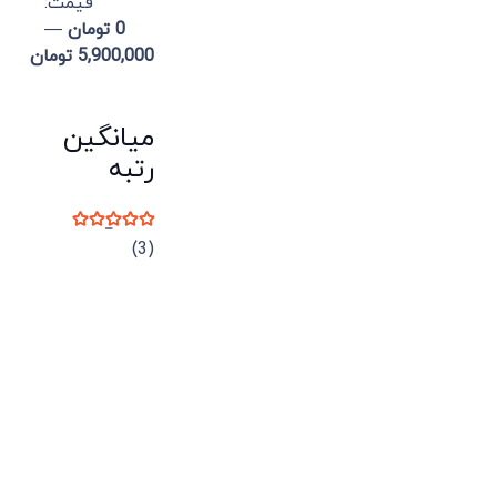
قيمت:
0 تومان
—
5,900,000 تومان
میانگین
رتبه
نمره
5
از 5
(3)
میدان انقلاب، جنب سینما مرکزی، ساختمان
سپاهان، طبقه دوم، واحد 3