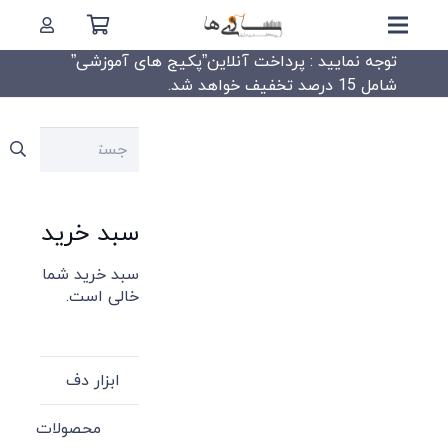
توجه نمایید : پرداخت آنلاین”پکیج های آموزشی”
شامل 15 درصد تخفیف خواهد شد.
جستجو
برای:
سبد خرید
سبد خرید شما
خالی است.
ابزار دف
محصولات