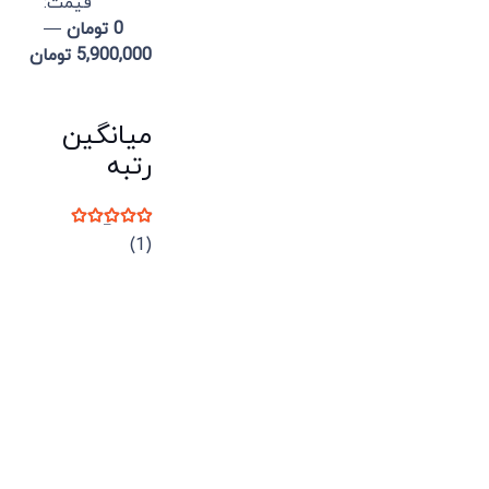
قيمت:
0 تومان
—
5,900,000 تومان
میانگین
رتبه
نمره
5
از 5
(1)
میدان انقلاب، جنب سینما مرکزی، ساختمان
سپاهان، طبقه دوم، واحد 3