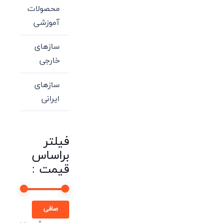
محصولات
آموزشی
سازهای
خارجی
سازهای
ایرانی
فیلتر
براساس
قیمت :
حداقل
حداكثر
صافی
قیمت
قيمت