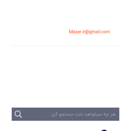
02191098099
0919-121-0008
Maxer.ir@gmail.com
وبلاگ
تبلیغات
تماس