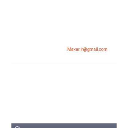
میدان انقلاب، جنب سینما مرکزی، ساختمان
سپاهان، طبقه دوم، واحد 3
02191098099
0919-121-0008
Maxer.ir@gmail.com
وبلاگ
تبلیغات
تماس