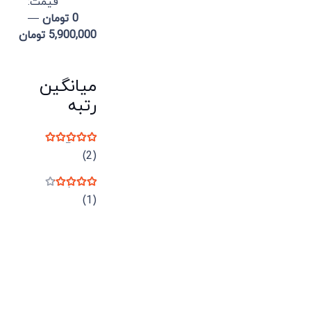
قيمت:
0 تومان
—
5,900,000 تومان
میانگین
رتبه
نمره
5
از 5
(2)
نمره
4
از 5
(1)