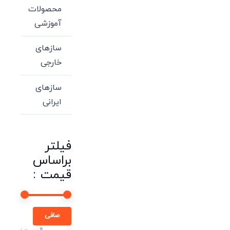
محصولات
آموزشی
سازهای
خارجی
سازهای
ایرانی
فیلتر
براساس
قیمت :
حداقل
حداكثر
صافی
قیمت
قيمت