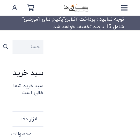
توجه نمایید : پرداخت آنلاین”پکیج های آموزشی”
شامل 15 درصد تخفیف خواهد شد.
جستجو
برای:
سبد خرید
سبد خرید شما
خالی است.
ابزار دف
محصولات