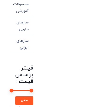
محصولات
آموزشی
سازهای
خارجی
سازهای
ایرانی
فیلتر
براساس
قیمت :
حداقل
حداكثر
صافی
قیمت
قيمت