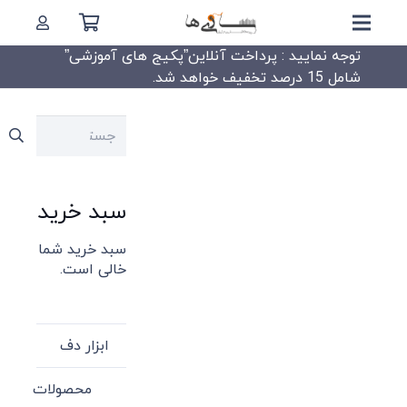
توجه نمایید : پرداخت آنلاین”پکیج های آموزشی”
شامل 15 درصد تخفیف خواهد شد.
جستجو
برای:
سبد خرید
سبد خرید شما
خالی است.
ابزار دف
محصولات