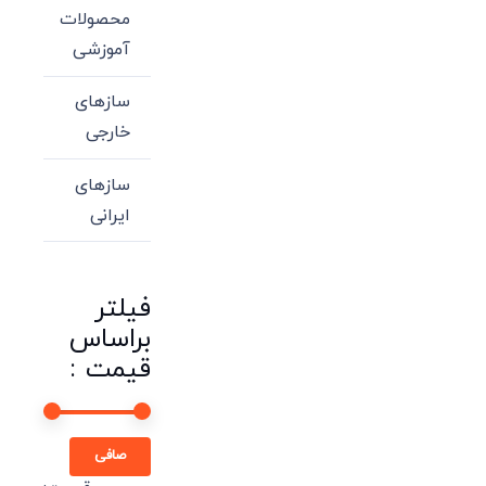
محصولات
آموزشی
سازهای
خارجی
سازهای
ایرانی
فیلتر
براساس
قیمت :
حداقل
حداكثر
صافی
قیمت
قيمت