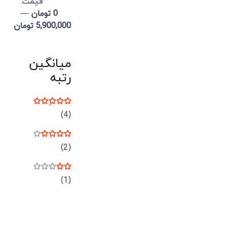
قيمت:
0 تومان
—
5,900,000 تومان
میانگین
رتبه
نمره
5
از 5
(4)
نمره
4
از 5
(2)
نمره
2
از 5
(1)