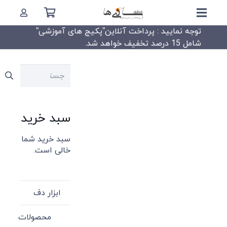
توجه نمایید : پرداخت آنلاین”پکیج های آموزشی”
شامل 15 درصد تخفیف خواهد شد.
جستجو
برای:
سبد خرید
سبد خرید شما
خالی است.
ابزار دف
محصولات