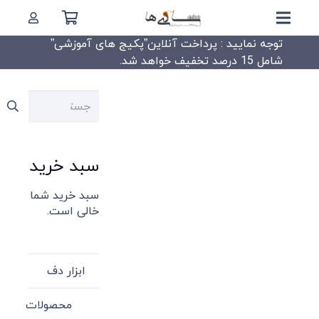
توجه نمایید : پرداخت آنلاین”پکیج های آموزشی”
شامل 15 درصد تخفیف خواهد شد.
جستجو
برای:
سبد خرید
سبد خرید شما
خالی است.
ابزار دف
محصولات