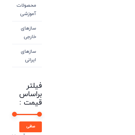
محصولات
آموزشی
سازهای
خارجی
سازهای
ایرانی
فیلتر
براساس
قیمت :
حداقل
حداكثر
صافی
قیمت
قيمت