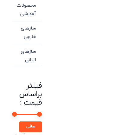
محصولات
آموزشی
سازهای
خارجی
سازهای
ایرانی
فیلتر
براساس
قیمت :
حداقل
حداكثر
صافی
قیمت
قيمت