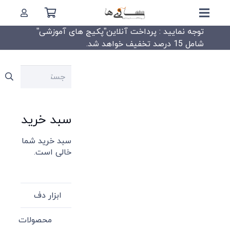
توجه نمایید : پرداخت آنلاین”پکیج های آموزشی”
شامل 15 درصد تخفیف خواهد شد.
جستجو
برای:
سبد خرید
سبد خرید شما
خالی است.
ابزار دف
محصولات