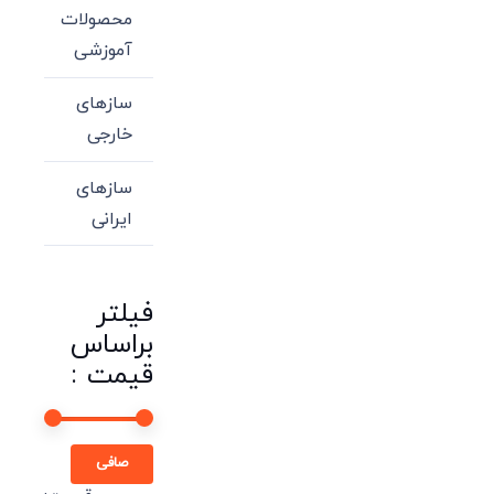
محصولات
آموزشی
سازهای
خارجی
سازهای
ایرانی
فیلتر
براساس
قیمت :
حداقل
حداكثر
صافی
قیمت
قيمت