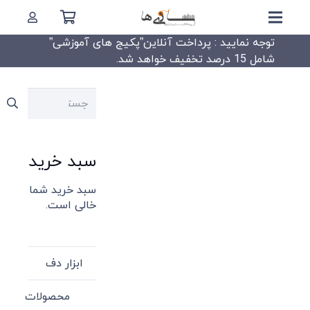
توجه نمایید : پرداخت آنلاین”پکیج های آموزشی”
شامل 15 درصد تخفیف خواهد شد.
جستجو
برای:
سبد خرید
سبد خرید شما
خالی است.
ابزار دف
محصولات