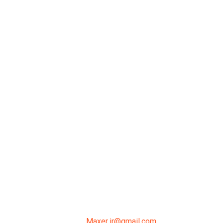
میدان انقلاب، جنب سینما مرکزی، ساختمان
سپاهان، طبقه دوم، واحد 3
02191098099
0919-121-0008
Maxer.ir@gmail.com