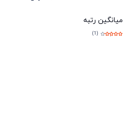
میانگین رتبه
(1)
نمره
4
از 5
شرکت لوتوس
آموزش آنلاین
با بیش از ۱۵ سال سابقه درخشان در امر آموزش و
فروش محصولات آموزشی، تنها به کیفیت و رضایت
مشتری می اندیشیم !