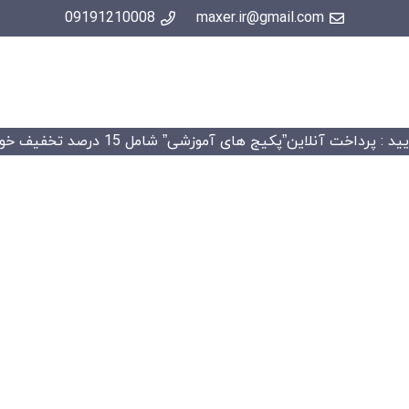
09191210008
maxer.ir@gmail.com
 : پرداخت آنلاین”پکیج های آموزشی” شامل 15 درصد تخفیف خواهد شد.