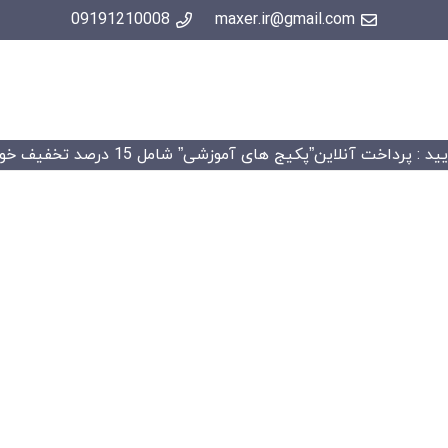
09191210008
maxer.ir@gmail.com
 : پرداخت آنلاین”پکیج های آموزشی” شامل 15 درصد تخفیف خواهد شد.