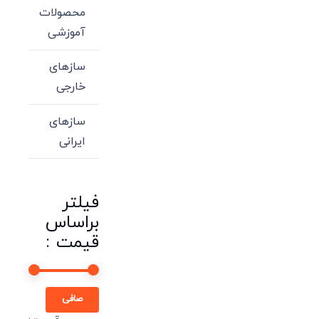
محصولات
آموزشی
سازهای
خارجی
سازهای
ایرانی
فیلتر
براساس
قیمت :
حداقل
حداكثر
صافی
قیمت
قيمت