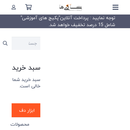
توجه نمایید : پرداخت آنلاین”پکیج های آموزشی”
شامل 15 درصد تخفیف خواهد شد.
جستجو
برای:
سبد خرید
سبد خرید شما
خالی است.
ابزار دف
محصولات