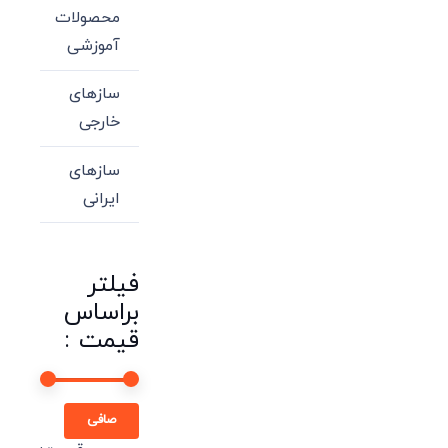
محصولات
آموزشی
سازهای
خارجی
سازهای
ایرانی
فیلتر
براساس
قیمت :
حداقل
حداكثر
صافی
قیمت
قيمت