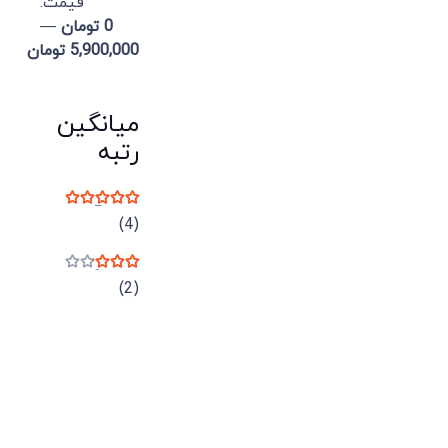
قيمت:
0 تومان
—
5,900,000 تومان
میانگین
رتبه
نمره
5
از 5
(4)
نمره
3
از 5
(2)