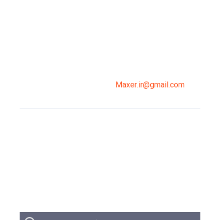
میدان انقلاب، جنب سینما مرکزی، ساختمان
سپاهان، طبقه دوم، واحد 3
02191098099
0919-121-0008
Maxer.ir@gmail.com
وبلاگ
تبلیغات
تماس