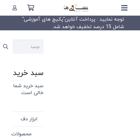
توجه نمایید : پرداخت آنلاین”پکیج های آموزشی”
شامل 15 درصد تخفیف خواهد شد.
جستجو
برای:
سبد خرید
سبد خرید شما
خالی است.
ابزار دف
محصولات