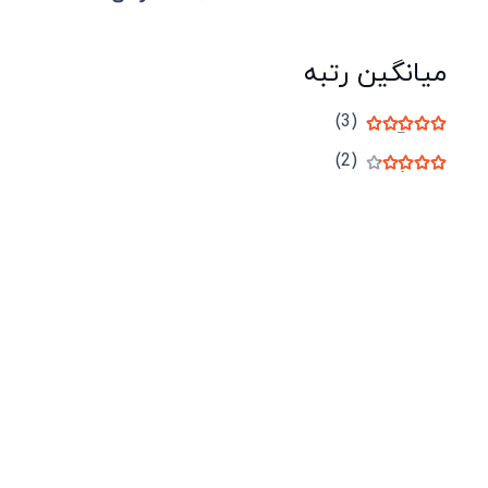
میانگین رتبه
(3)
نمره
5
از 5
(2)
نمره
4
از 5
شرکت لوتوس
آموزش آنلاین
با بیش از ۱۵ سال سابقه درخشان در امر آموزش و
فروش محصولات آموزشی، تنها به کیفیت و رضایت