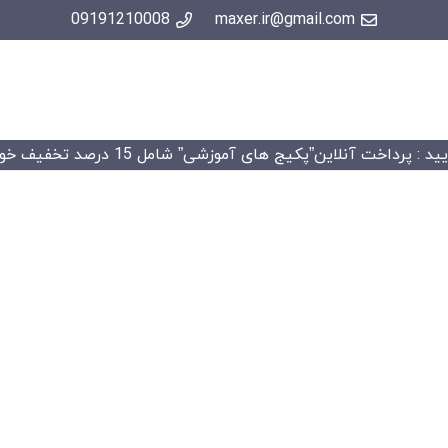
09191210008
maxer.ir@gmail.com
 : پرداخت آنلاین”پکیج های آموزشی” شامل 15 درصد تخفیف خواهد شد.