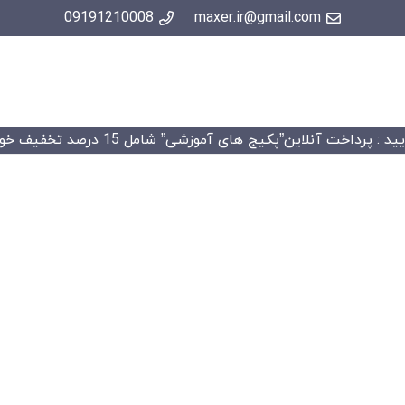
09191210008
maxer.ir@gmail.com
 : پرداخت آنلاین”پکیج های آموزشی” شامل 15 درصد تخفیف خواهد شد.