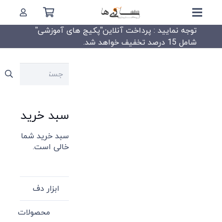
توجه نمایید : پرداخت آنلاین”پکیج های آموزشی”
شامل 15 درصد تخفیف خواهد شد.
جستجو
برای:
سبد خرید
سبد خرید شما
خالی است.
ابزار دف
محصولات