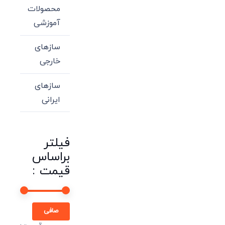
محصولات
آموزشی
سازهای
خارجی
سازهای
ایرانی
فیلتر
براساس
قیمت :
حداقل
حداكثر
صافی
قیمت
قيمت