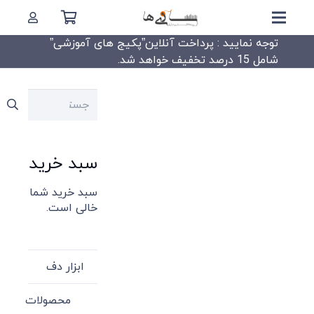
توجه نمایید : پرداخت آنلاین”پکیج های آموزشی”
شامل 15 درصد تخفیف خواهد شد.
جستجو
برای:
سبد خرید
سبد خرید شما
خالی است.
ابزار دف
محصولات