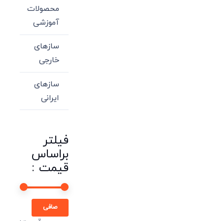
محصولات
آموزشی
سازهای
خارجی
سازهای
ایرانی
فیلتر
براساس
قیمت :
حداقل
حداكثر
صافی
قیمت
قيمت