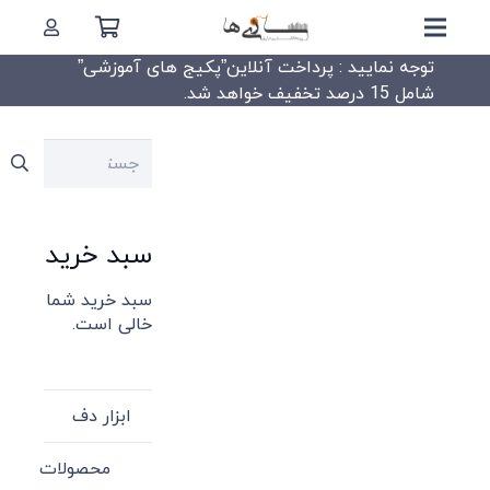
توجه نمایید : پرداخت آنلاین”پکیج های آموزشی”
شامل 15 درصد تخفیف خواهد شد.
جستجو
برای:
سبد خرید
سبد خرید شما
خالی است.
ابزار دف
محصولات