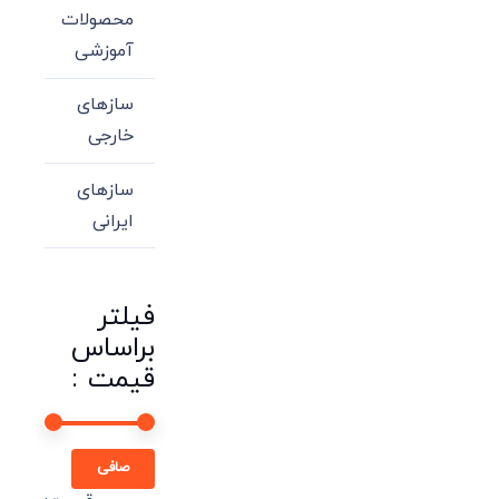
محصولات
آموزشی
سازهای
خارجی
سازهای
ایرانی
فیلتر
براساس
قیمت :
حداقل
حداكثر
صافی
قیمت
قيمت