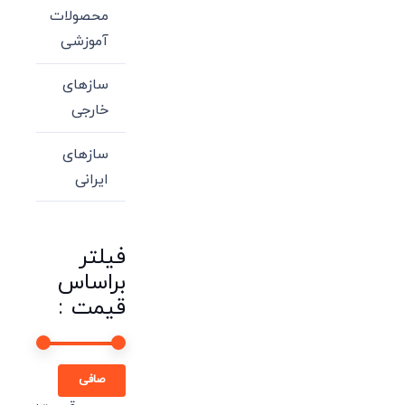
محصولات
آموزشی
سازهای
خارجی
سازهای
ایرانی
فیلتر
براساس
قیمت :
حداقل
حداكثر
صافی
قیمت
قيمت