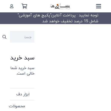
توجه نمایید : پرداخت آنلاین”پکیج های آموزشی”
شامل 15 درصد تخفیف خواهد شد.
جستجو
برای:
سبد خرید
سبد خرید شما
خالی است.
ابزار دف
محصولات