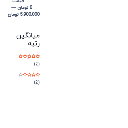
قيمت:
0 تومان
—
5,900,000 تومان
میانگین
رتبه
نمره
5
از 5
(2)
نمره
4
از 5
(2)