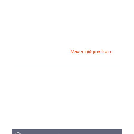
میدان انقلاب، جنب سینما مرکزی، ساختمان
سپاهان، طبقه دوم، واحد 3
02191098099
0919-121-0008
Maxer.ir@gmail.com
وبلاگ
تبلیغات
تماس