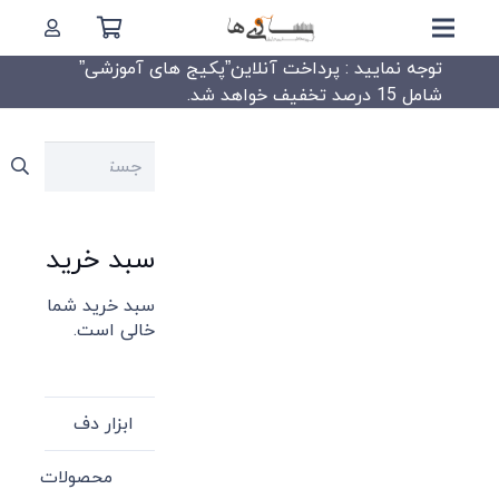
توجه نمایید : پرداخت آنلاین”پکیج های آموزشی”
شامل 15 درصد تخفیف خواهد شد.
جستجو
برای:
سبد خرید
سبد خرید شما
خالی است.
ابزار دف
محصولات