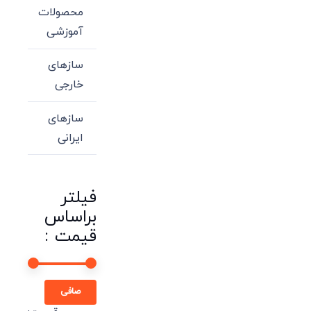
محصولات
آموزشی
سازهای
خارجی
سازهای
ایرانی
فیلتر
براساس
قیمت :
حداقل
حداكثر
صافی
قیمت
قيمت