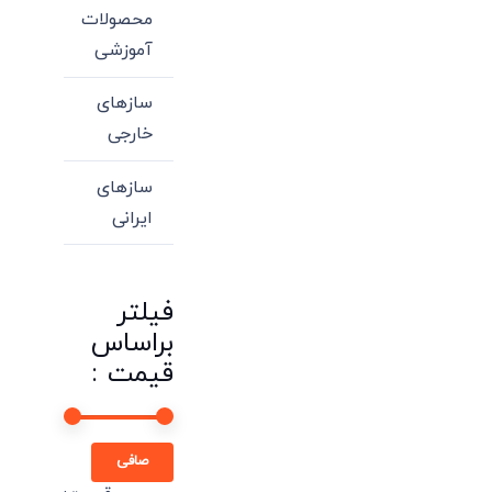
محصولات
آموزشی
سازهای
خارجی
سازهای
ایرانی
فیلتر
براساس
قیمت :
حداقل
حداكثر
صافی
قیمت
قيمت