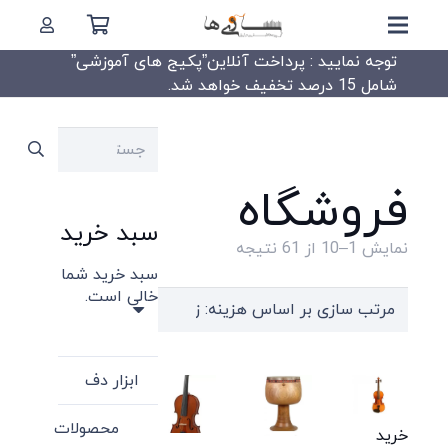
توجه نمایید : پرداخت آنلاین”پکیج های آموزشی”
شامل 15 درصد تخفیف خواهد شد.
جستجو
برای:
فروشگاه
سبد خرید
Sorted
نمایش 1–10 از 61 نتیجه
سبد خرید شما
by
خالی است.
price:
high
to
ابزار دف
low
محصولات
خرید