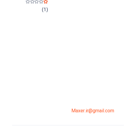
نمره
1
از 5
(1)
میدان انقلاب، جنب سینما مرکزی، ساختمان
سپاهان، طبقه دوم، واحد 3
02191098099
0919-121-0008
Maxer.ir@gmail.com