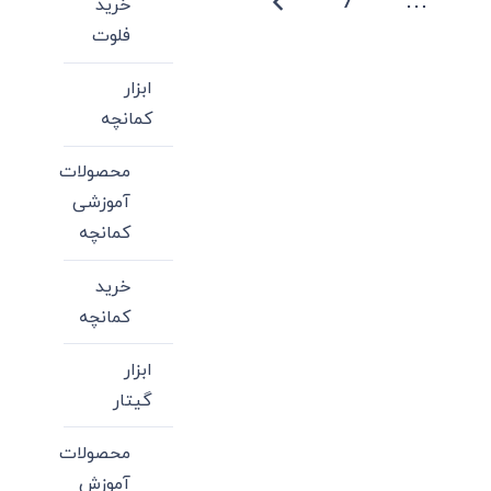
7
…
خرید
می
فلوت
باشد.
گزینه
ابزار
ها
کمانچه
ممکن
است
محصولات
در
آموزشی
صفحه
کمانچه
محصول
خرید
انتخاب
کمانچه
شوند
ابزار
گیتار
محصولات
آموزش