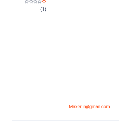
نمره
1
از 5
(1)
میدان انقلاب، جنب سینما مرکزی، ساختمان
سپاهان، طبقه دوم، واحد 3
02191098099
0919-121-0008
Maxer.ir@gmail.com