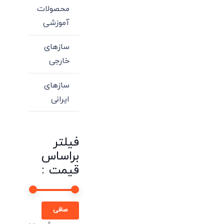
محصولات
آموزشی
سازهای
خارجی
سازهای
ایرانی
فیلتر
براساس
قیمت :
حداقل
حداكثر
صافی
قیمت
قيمت