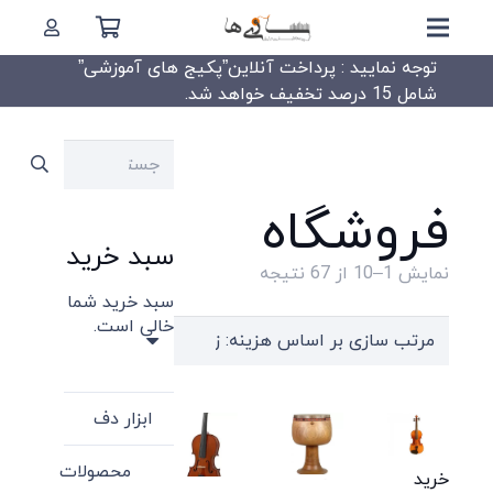
توجه نمایید : پرداخت آنلاین”پکیج های آموزشی”
شامل 15 درصد تخفیف خواهد شد.
جستجو
برای:
فروشگاه
سبد خرید
Sorted
نمایش 1–10 از 67 نتیجه
سبد خرید شما
by
خالی است.
price:
high
to
ابزار دف
low
محصولات
خرید