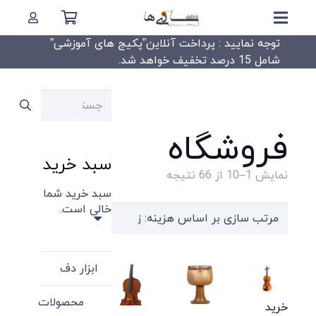
توجه نمایید : پرداخت آنلاین”پکیج های آموزشی”
شامل 15 درصد تخفیف خواهد شد.
جستجو
برای:
فروشگاه
سبد خرید
Sorted
نمایش 1–10 از 66 نتیجه
سبد خرید شما
by
خالی است.
price:
high
to
ابزار دف
low
محصولات
خرید