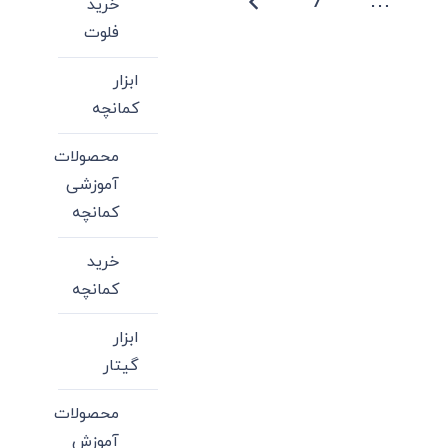
7
…
خرید
می
فلوت
باشد.
گزینه
ابزار
ها
کمانچه
ممکن
است
محصولات
در
آموزشی
صفحه
کمانچه
محصول
خرید
انتخاب
کمانچه
شوند
ابزار
گیتار
محصولات
آموزش