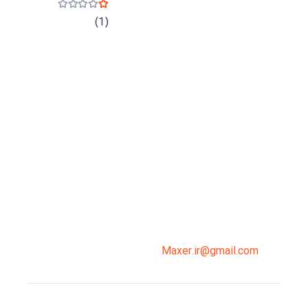
نمره
1
از 5
(1)
میدان انقلاب، جنب سینما مرکزی، ساختمان
سپاهان، طبقه دوم، واحد 3
02191098099
0919-121-0008
Maxer.ir@gmail.com