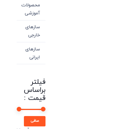
محصولات
آموزشی
سازهای
خارجی
سازهای
ایرانی
فیلتر
براساس
قیمت :
حداقل
حداكثر
صافی
قیمت
قيمت