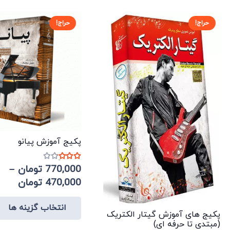
باشد.
گزینه
حراج!
حراج!
ها
ممکن
است
در
صفحه
محصول
انتخاب
شوند
پکیج آموزش پیانو
نمره
3.00
از 5
770,000
تومان
–
Price
470,000
تومان
ange:
انتخاب گزینه ها
پکیج های آموزش گیتار الکتریک
ough
(مبتدی تا حرفه ای)