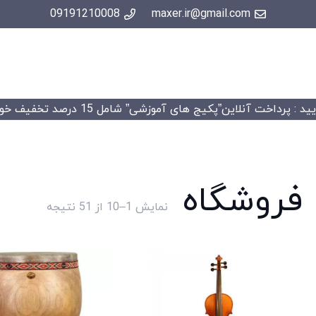
09191210008
maxer.ir@gmail.com
 : پرداخت آنلاین”پکیج های آموزشی” شامل 15 درصد تخفیف خواهد شد.
فروشگاه
Sorted
نمایش 1–10 از 51 نتیجه
by
price:
high
to
low