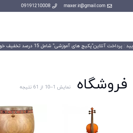
09191210008
maxer.ir@gmail.com
 : پرداخت آنلاین”پکیج های آموزشی” شامل 15 درصد تخفیف خواهد شد.
فروشگاه
Sorted
نمایش 1–10 از 61 نتیجه
by
price:
high
to
low