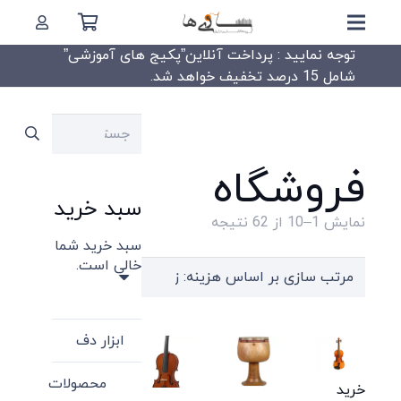
توجه نمایید : پرداخت آنلاین”پکیج های آموزشی”
شامل 15 درصد تخفیف خواهد شد.
جستجو
برای:
فروشگاه
سبد خرید
Sorted
نمایش 1–10 از 62 نتیجه
سبد خرید شما
by
خالی است.
price:
high
to
ابزار دف
low
محصولات
خرید