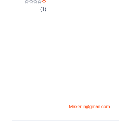
نمره
1
از 5
(1)
میدان انقلاب، جنب سینما مرکزی، ساختمان
سپاهان، طبقه دوم، واحد 3
02191098099
0919-121-0008
Maxer.ir@gmail.com