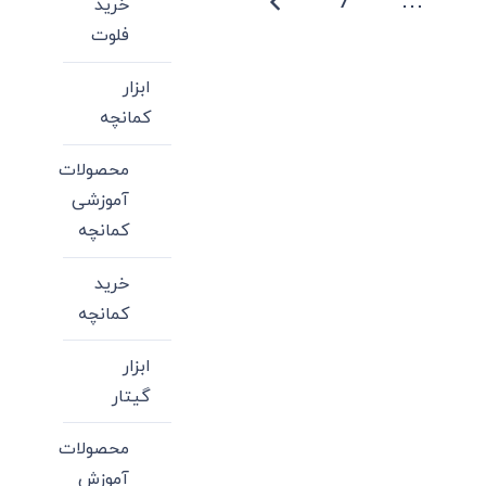
7
…
خرید
می
فلوت
باشد.
گزینه
ابزار
ها
کمانچه
ممکن
است
محصولات
در
آموزشی
صفحه
کمانچه
محصول
خرید
انتخاب
کمانچه
شوند
ابزار
گیتار
محصولات
آموزش