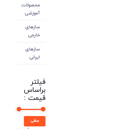
محصولات
آموزشی
سازهای
خارجی
سازهای
ایرانی
فیلتر
براساس
قیمت :
حداقل
حداكثر
صافی
قیمت
قيمت