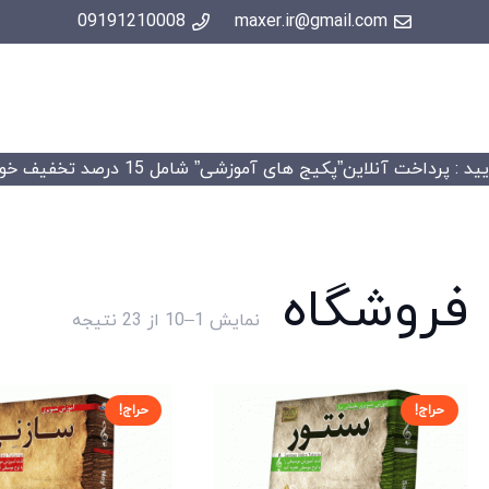
09191210008
maxer.ir@gmail.com
 : پرداخت آنلاین”پکیج های آموزشی” شامل 15 درصد تخفیف خواهد شد.
فروشگاه
Sorted
نمایش 1–10 از 23 نتیجه
by
price:
high
حراج!
حراج!
to
low