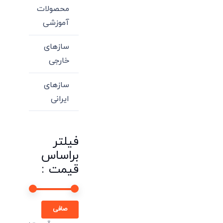
محصولات
آموزشی
سازهای
خارجی
سازهای
ایرانی
فیلتر
براساس
قیمت :
حداقل
حداكثر
صافی
قیمت
قيمت