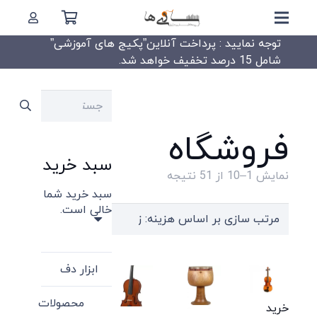
توجه نمایید : پرداخت آنلاین”پکیج های آموزشی”
شامل 15 درصد تخفیف خواهد شد.
جستجو
برای:
فروشگاه
سبد خرید
Sorted
نمایش 1–10 از 51 نتیجه
سبد خرید شما
by
خالی است.
price:
high
to
ابزار دف
low
محصولات
خرید