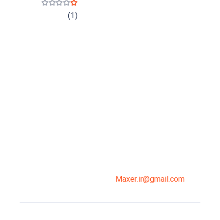
نمره
1
از 5
(1)
میدان انقلاب، جنب سینما مرکزی، ساختمان
سپاهان، طبقه دوم، واحد 3
02191098099
0919-121-0008
Maxer.ir@gmail.com