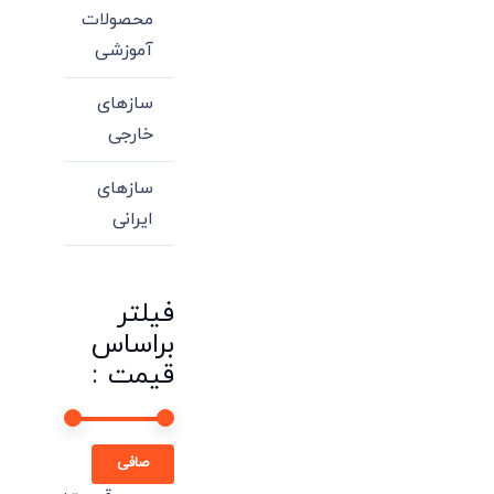
محصولات
آموزشی
سازهای
خارجی
سازهای
ایرانی
فیلتر
براساس
قیمت :
حداقل
حداكثر
صافی
قیمت
قيمت