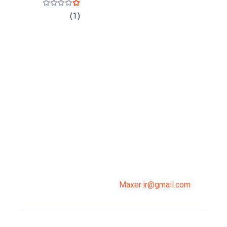
نمره
1
از 5
(1)
میدان انقلاب، جنب سینما مرکزی، ساختمان
سپاهان، طبقه دوم، واحد 3
02191098099
0919-121-0008
Maxer.ir@gmail.com