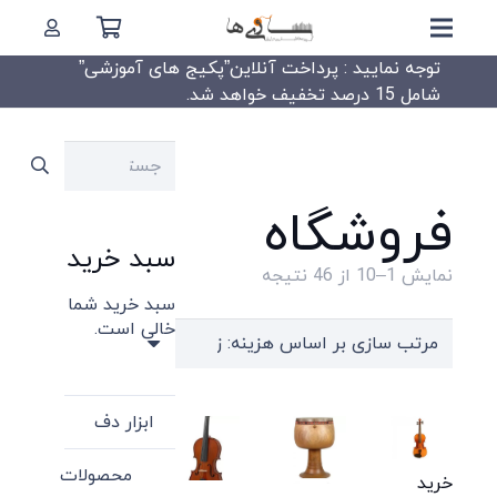
توجه نمایید : پرداخت آنلاین”پکیج های آموزشی”
شامل 15 درصد تخفیف خواهد شد.
جستجو
برای:
فروشگاه
سبد خرید
Sorted
نمایش 1–10 از 46 نتیجه
سبد خرید شما
by
خالی است.
price:
high
to
ابزار دف
low
محصولات
خرید