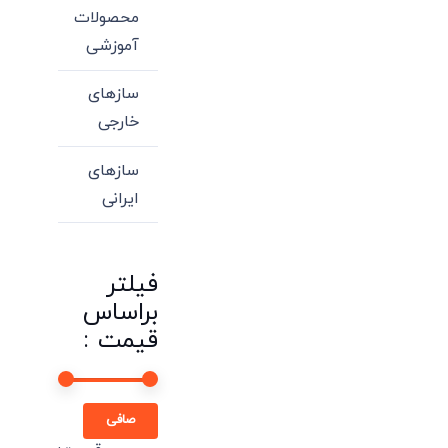
محصولات
آموزشی
سازهای
خارجی
سازهای
ایرانی
فیلتر
براساس
قیمت :
حداقل
حداكثر
صافی
قیمت
قيمت