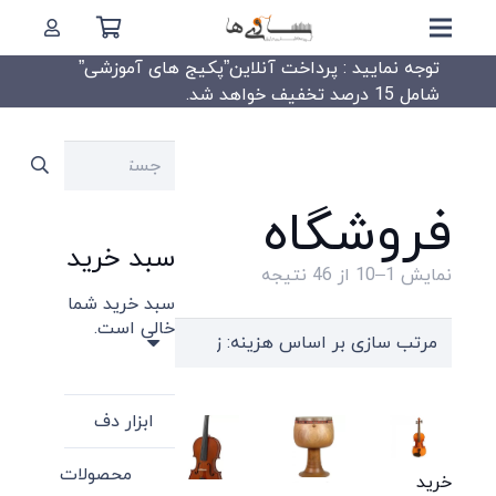
توجه نمایید : پرداخت آنلاین”پکیج های آموزشی”
شامل 15 درصد تخفیف خواهد شد.
جستجو
برای:
فروشگاه
سبد خرید
Sorted
نمایش 1–10 از 46 نتیجه
سبد خرید شما
by
خالی است.
price:
high
to
ابزار دف
low
محصولات
خرید