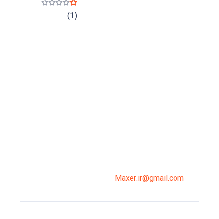
نمره
1
از 5
(1)
میدان انقلاب، جنب سینما مرکزی، ساختمان
سپاهان، طبقه دوم، واحد 3
02191098099
0919-121-0008
Maxer.ir@gmail.com