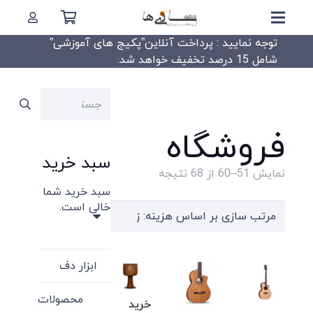
توجه نمایید : پرداخت آنلاین”پکیج های آموزشی”
شامل 15 درصد تخفیف خواهد شد.
جستجو
برای:
فروشگاه
سبد خرید
Sorted
نمایش 51–60 از 68 نتیجه
سبد خرید شما
by
خالی است.
price:
high
to
ابزار دف
low
محصولات
خرید