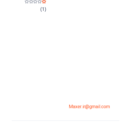
نمره
1
از 5
(1)
میدان انقلاب، جنب سینما مرکزی، ساختمان
سپاهان، طبقه دوم، واحد 3
02191098099
0919-121-0008
Maxer.ir@gmail.com