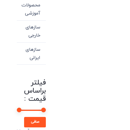
محصولات
آموزشی
سازهای
خارجی
سازهای
ایرانی
فیلتر
براساس
قیمت :
حداقل
حداكثر
صافی
قیمت
قيمت