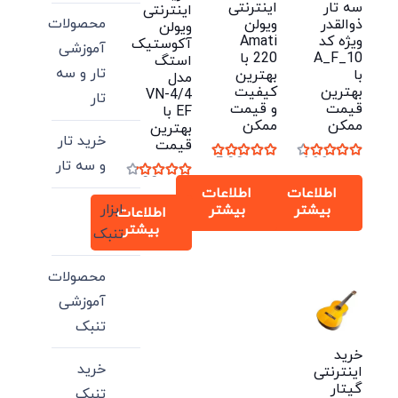
اینترنتی
سه تار
اینترنتی
محصولات
ویولن
ذوالقدر
ویولن
Amati
ویژه کد
آکوستیک
آموزشی
220 با
A_F_10
استگ
تار و سه
بهترین
با
مدل
کیفیت
بهترین
VN-4/4
تار
و قیمت
قیمت
EF با
ممکن
ممکن
بهترین
خرید تار
قیمت
نمره
5.00
از 5
نمره
4.33
از 5
و سه تار
نمره
4.00
از 5
اطلاعات
اطلاعات
ابزار
بیشتر
بیشتر
اطلاعات
بیشتر
تنبک
محصولات
آموزشی
تنبک
خرید
خرید
اینترنتی
گیتار
تنبک