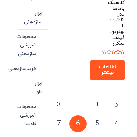
کلاسیک
یاماها
ابزار
مدل
CG102
سازدهنی
با
بهترین
محصولات
قیمت
ممکن
آموزشی
سازدهنی
نمره
3.00
از 5
اطلاعات
خریدسازدهنی
بیشتر
ابزار
فلوت
صفحه‌بندی
3
…
1
محصولات
نوشته‌ها
آموزشی
7
6
5
4
فلوت