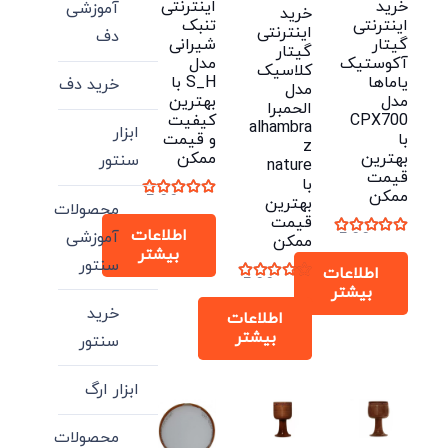
خرید
اینترنتی
آموزشی
خرید
اینترنتی
تنبک
اینترنتی
دف
گیتار
شیرانی
گیتار
آکوستیک
مدل
کلاسیک
یاماها
S_H با
خرید دف
مدل
مدل
بهترین
الحمبرا
CPX700
کیفیت
alhambra
ابزار
با
و قیمت
z
بهترین
ممکن
سنتور
nature
قیمت
با
ممکن
نمره
5.00
از 5
بهترین
محصولات
قیمت
اطلاعات
آموزشی
نمره
5.00
از 5
ممکن
بیشتر
سنتور
اطلاعات
نمره
5.00
از 5
بیشتر
خرید
اطلاعات
بیشتر
سنتور
ابزار ارگ
محصولات